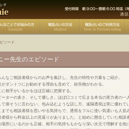
ピソード
ニー先生のエピソード
ろんなご相談者様からのお声を集計し、先生の特性や力量をご紹介。
社がダントツにお勧めする理由も含めて、紛失物がわかる。
こに相手がいるかをほぼ正確に把握する。
ピーターの多さ、そして優しさ。ほぼ口コミで広まる本当の実力者の一
して偉そうに言わない、包み込むような話し方。遠隔透視は実に優れて
こまでも相談者様を思いやる気持ちで、透視をフルに使い気遣いも人並
談者様から料金以上の見返りがありました。と始めに懸念していた相談
の場所にいるのかも正確。相手の気持ちもかなり深い次元で理解する他