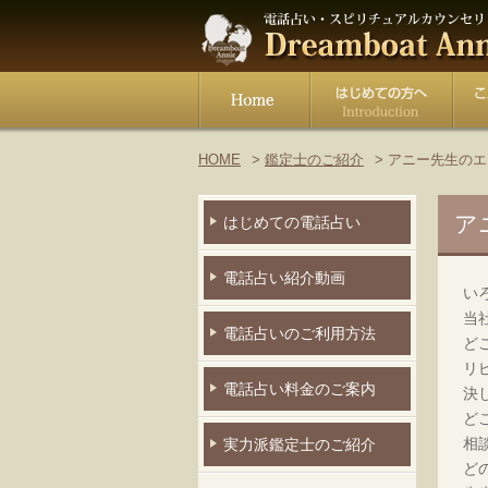
HOME
鑑定士のご紹介
アニー先生のエ
ア
はじめての電話占い
電話占い紹介動画
い
当
電話占いのご利用方法
ど
リ
電話占い料金のご案内
決
ど
相
実力派鑑定士のご紹介
ど