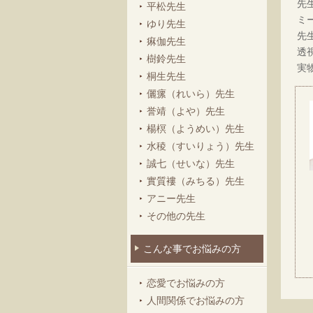
先
平松先生
ミ
ゆり先生
先
痳伽先生
透
樹鈴先生
実
桐生先生
儷瘰（れいら）先生
誉靖（よや）先生
楊榠（ようめい）先生
水稜（すいりょう）先生
誠七（せいな）先生
實質褸（みちる）先生
アニー先生
その他の先生
こんな事でお悩みの方
恋愛でお悩みの方
人間関係でお悩みの方