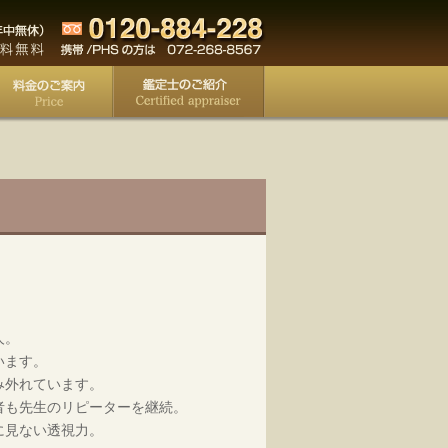
人。
います。
み外れています。
者も先生のリピーターを継続。
に見ない透視力。