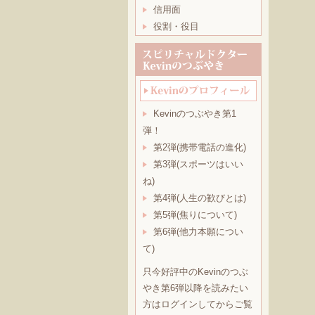
信用面
役割・役目
Kevinのつぶやき第1
弾！
第2弾(携帯電話の進化)
第3弾(スポーツはいい
ね)
第4弾(人生の歓びとは)
第5弾(焦りについて)
第6弾(他力本願につい
て)
只今好評中のKevinのつぶ
やき第6弾以降を読みたい
方はログインしてからご覧