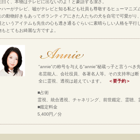
生曰く、本物はテレビに出ないのよ！と豪語する潔さ。
ーハーがテレビ、嘘がテレビと知る私ども社員も尊敬するヒューマニズ
生の動物好きもあってボランティアにきた人たちの犬を自宅で可愛がり
視というアイテムも先生の心も透き通るぐらいに素晴らしい人格を平行
物もとてもお綺麗な方ですよ。
“annie”の称号を与える“annie”秘蔵っ子と言
名芸能人、会社役員、各著名人等。その支持率は断
全に霊視、透視は超えています。
＜要予約＞
■占術
霊視、統合透視、チャネリング、前世鑑定、霊聴、
■鑑定料金
5,400円／分